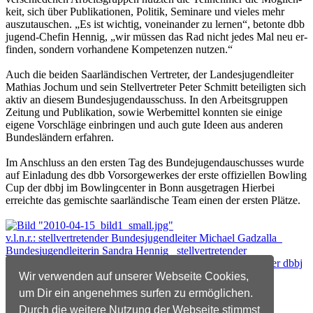
keit, sich über Publikationen, Politik, Seminare und vieles mehr
auszu­tauschen. „Es ist wichtig, voneinander zu lernen“, betonte dbb
ju­gend-Chefin Hennig, „wir müssen das Rad nicht jedes Mal neu er­
finden, sondern vorhandene Kompetenzen nutzen.“
Auch die beiden Saarländischen Vertreter, der Landesjugendleiter
Mathias Jochum und sein Stellvertreter Peter Schmitt beteiligten sich
aktiv an diesem Bundesjugendausschuss. In den Arbeitsgruppen
Zeitung und Publikation, sowie Werbemittel konnten sie einige
eigene Vorschläge einbringen und auch gute Ideen aus anderen
Bundesländern erfahren.
Im Anschluss an den ersten Tag des Bundejugendauschusses wurde
auf Einladung des dbb Vorsorgewerkes der erste offiziellen Bowling
Cup der dbbj im Bowlingcenter in Bonn ausgetragen Hierbei
erreichte das gemischte saarländische Team einen der ersten Plätze.
v.l.n.r.: stellvertretender Bundesjugendleiter Michael Gadzalla
Bundesjugendleiterin Sandra Hennig stellvertretender
Landesjugendleiter dbbj saar Peter Schmitt Landesjugenleiter dbbj
saar Mathias Jochum sowie die beiden stellvertretender
Wir verwenden auf unserer Webseite Cookies,
Bundesjugendleiter Thomas Löwe und Christian Beisch
um Dir ein angenehmes surfen zu ermöglichen.
Durch die weitere Nutzung der Webseite stimmst