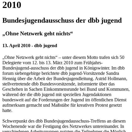
2010
Bundesjugendausschuss der dbb jugend
„Ohne Netzwerk geht nichts“
13. April 2010 - dbb jugend
„Ohne Netzwerk geht nichts“ – unter diesem Motto trafen sich 50
Delegierte vom 12. bis 13. März 2010 zum Frühjahrs-
Bundesjugend-ausschuss der dbb jugend in Königswinter. Im dbb
forum sieben­gebirge berichtete dbb jugend-Vorsitzende Sandra
Hennig über die Arbeit der Bundesjugendleitung. Astrid Hollmann,
stellvertretende dbb Bundesvorsitzende, informierte über das
Geschehen in Sachen Einkommensrunde bei Bund und Kommunen,
während der die dbb jugend mit speziellen Jugendaktionen
bundesweit auf die Forderung­en der Jugend im öffentlichen Dienst
aufmerksam gemacht und Maß­stäbe für kreativen Protest gesetzt
hatte.
Schwerpunkt des dbb Bundesjugendausschuss-Treffens an diesem
Wochenende war die Festigung des Netzwerkes untereinander. In
verschiedenen Arbeitsgruppen nutzten die Teilnehmer die Möglich­