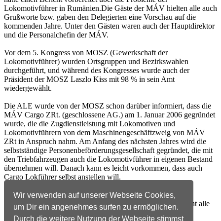
Lokomotivführer in Rumänien.Die Gäste der MÁV hielten alle auch
Grußworte bzw. gaben den Delegierten eine Vorschau auf die
kommenden Jahre. Unter den Gästen waren auch der Hauptdirektor
und die Personalchefin der MÁV.
Vor dem 5. Kongress von MOSZ (Gewerkschaft der
Lokomotivführer) wurden Ortsgruppen und Bezirkswahlen
durchgeführt, und während des Kongresses wurde auch der
Präsident der MOSZ Laszlo Kiss mit 98 % in sein Amt
wiedergewählt.
Die ALE wurde von der MOSZ schon darüber informiert, dass die
MÁV Cargo ZRt. (geschlossene AG.) am 1. Januar 2006 gegründet
wurde, die die Zugdienstleistung mit Lokomotiven und
Lokomotivführern von dem Maschinengeschäftzweig von MÁV
ZRt in Anspruch nahm. Am Anfang des nächsten Jahres wird die
selbstständige Personen­beförderungsgesellschaft gegründet, die mit
den Triebfahrzeugen auch die Lokomotivführer in eigenen Bestand
übernehmen will. Danach kann es leicht vorkommen, dass auch
Cargo Lokführer selbst anstellen will.
Auf diese voraussichtlichen Änderungen muß sich die
Wir verwenden auf unserer Webseite Cookies,
Gewerkschaft MOSZ noch vorbereiten, kennt aber noch nicht alle
um Dir ein angenehmes surfen zu ermöglichen.
Details und steht vor einem schwierigen Jahr.
Durch die weitere Nutzung der Webseite stimmst