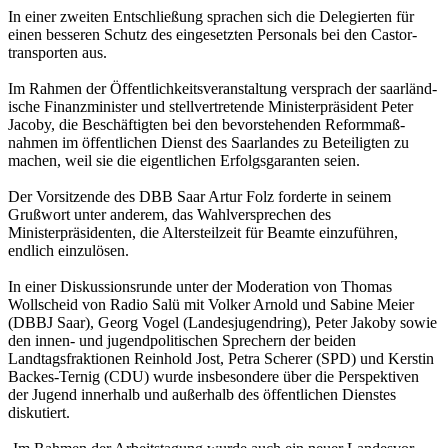
In einer zweiten Entschließung sprachen sich die Delegierten für
einen besseren Schutz des eingesetzten Personals bei den Castor-
transporten aus.
Im Rahmen der Öffentlichkeitsveranstaltung versprach der saarländ­
ische Finanzminister und stellvertretende Ministerpräsident Peter
Jacoby, die Beschäftigten bei den bevorstehenden Reformmaß­
nahmen im öffentlichen Dienst des Saarlandes zu Beteiligten zu
machen, weil sie die eigentlichen Erfolgsgaranten seien.
Der Vorsitzende des DBB Saar Artur Folz forderte in seinem
Grußwort unter anderem, das Wahlversprechen des
Ministerpräsidenten, die Altersteilzeit für Beamte einzuführen,
endlich einzulösen.
In einer Diskussionsrunde unter der Moderation von Thomas
Wollscheid von Radio Salü mit Volker Arnold und Sabine Meier
(DBBJ Saar), Georg Vogel (Landesjugendring), Peter Jakoby sowie
den innen- und jugendpolitischen Sprechern der beiden
Landtagsfrak­tionen Reinhold Jost, Petra Scherer (SPD) und Kerstin
Backes-Ternig (CDU) wurde insbesondere über die Perspektiven
der Jugend innerhalb und außerhalb des öffentlichen Dienstes
diskutiert.